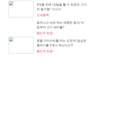
3개월 만에 11kg을 뺄 수 있었던 그녀
의 필수템! ’시서스’
신과함께
일어나고 바로 먹는 매콤한 음식! 아
침부터 고기 파티를?
몸신의 탄생
콩물 다이어트를 하는 도전자! 점심은
햄버거를 2개나 먹는다고?!
몸신의 탄생