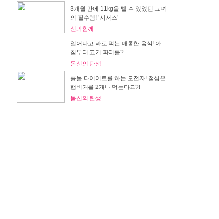
3개월 만에 11kg을 뺄 수 있었던 그녀
의 필수템! ’시서스’
신과함께
일어나고 바로 먹는 매콤한 음식! 아
침부터 고기 파티를?
몸신의 탄생
콩물 다이어트를 하는 도전자! 점심은
햄버거를 2개나 먹는다고?!
몸신의 탄생