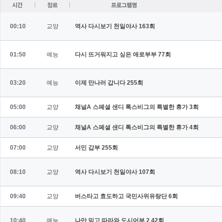
00:10
교양
역사 다시보기 천일야사
163회
01:50
예능
다시 뜨거워지고 싶은 애로부부
77회
03:20
예능
이제 만나러 갑니다
255회
05:00
교양
채널A 스페셜 샌디 톡스비그의 특별한 휴가
3회
06:00
교양
채널A 스페셜 샌디 톡스비그의 특별한 휴가
4회
07:00
교양
서민 갑부
255회
08:10
교양
역사 다시보기 천일야사
107회
09:40
교양
버스타고 효도하고 국민사위유랑단
6회
10:40
예능
나만 믿고 따라와 도시어부 2
42회