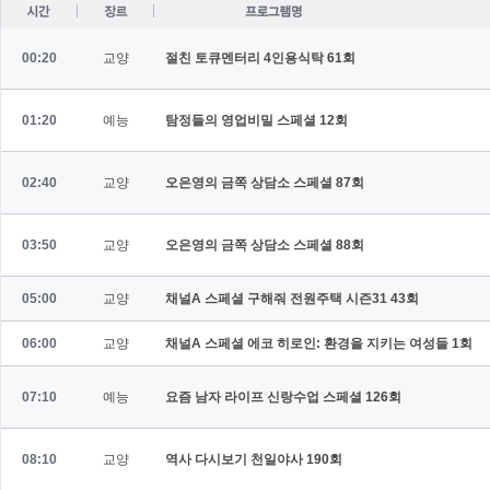
00:20
교양
절친 토큐멘터리 4인용식탁
61회
01:20
예능
탐정들의 영업비밀 스페셜
12회
02:40
교양
오은영의 금쪽 상담소 스페셜
87회
03:50
교양
오은영의 금쪽 상담소 스페셜
88회
05:00
교양
채널A 스페셜 구해줘 전원주택 시즌31
43회
06:00
교양
채널A 스페셜 에코 히로인: 환경을 지키는 여성들
1회
07:10
예능
요즘 남자 라이프 신랑수업 스페셜
126회
08:10
교양
역사 다시보기 천일야사
190회