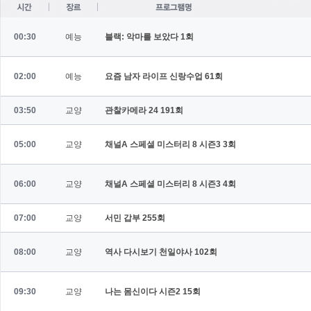
00:30
예능
블랙: 악마를 보았다
1회
02:00
예능
요즘 남자 라이프 신랑수업
61회
03:50
교양
관찰카메라 24
191회
05:00
교양
채널A 스페셜 미스터리 8 시즌3
3회
06:00
교양
채널A 스페셜 미스터리 8 시즌3
4회
07:00
교양
서민 갑부
255회
08:00
교양
역사 다시보기 천일야사
102회
09:30
교양
나는 몸신이다 시즌2
15회