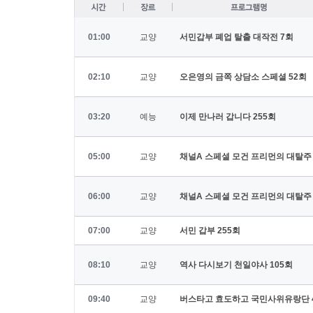
01:00
교양
서민갑부 폐업 탈출 대작전
7회
02:10
교양
오은영의 금쪽 상담소 스페셜
52회
03:20
예능
이제 만나러 갑니다
255회
05:00
교양
채널A 스페셜 모건 프리먼의 대탈주
06:00
교양
채널A 스페셜 모건 프리먼의 대탈주
07:00
교양
서민 갑부
255회
08:10
교양
역사 다시보기 천일야사
105회
09:40
교양
버스타고 효도하고 국민사위유랑단