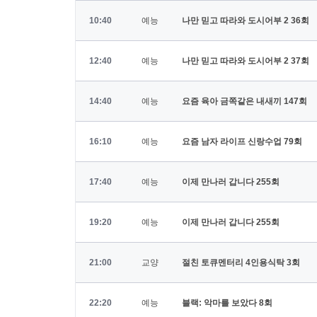
10:40
예능
나만 믿고 따라와 도시어부 2
36회
12:40
예능
나만 믿고 따라와 도시어부 2
37회
14:40
예능
요즘 육아 금쪽같은 내새끼
147회
16:10
예능
요즘 남자 라이프 신랑수업
79회
17:40
예능
이제 만나러 갑니다
255회
19:20
예능
이제 만나러 갑니다
255회
21:00
교양
절친 토큐멘터리 4인용식탁
3회
22:20
예능
블랙: 악마를 보았다
8회