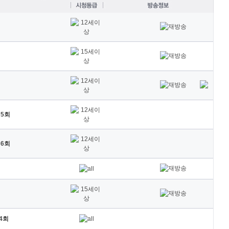
5회
6회
4회