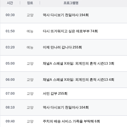
00:30
교양
역사 다시보기 천일야사
194회
01:50
예능
다시 뜨거워지고 싶은 애로부부
74회
03:20
예능
이제 만나러 갑니다
255회
05:00
교양
채널A 스페셜 X파일: 외계인의 흔적 시즌13
3회
06:00
교양
채널A 스페셜 X파일: 외계인의 흔적 시즌13
4회
07:00
교양
서민 갑부
255회
08:10
교양
역사 다시보기 천일야사
104회
09:40
교양
주치의 배송 서비스 가족을 부탁해
6회